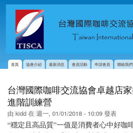
移
至
主
內
容
首頁
協會介紹
最新消息
會員活動
申請會員
聯絡我們
主選單
台灣國際咖啡交流協會卓越店家
進階訓練營
由
kidd
在 週一, 01/01/2018 - 10:09 發表
“穩定且高品質”一值是消費者心中好咖