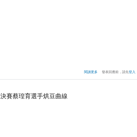
關於2017年TISCA烘豆
閱讀更多
發表回應前，請先
登入
競賽 決賽翁茂鐘選手烘
競賽 決賽蔡瑝育選手烘豆曲線