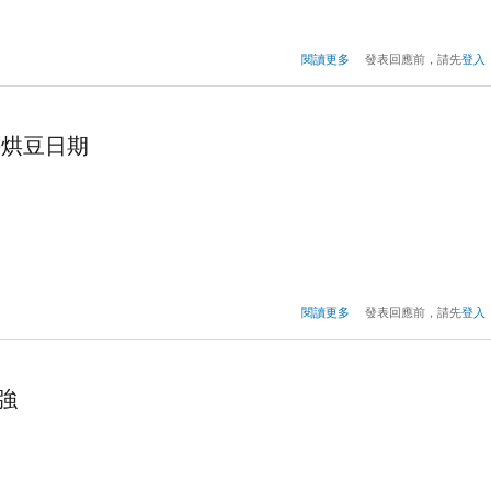
關於2017年TISCA烘豆賽
閱讀更多
發表回應前，請先
登入
選手烘豆日期
關於2017TISCA烘豆賽 
閱讀更多
發表回應前，請先
登入
選手烘豆
八強