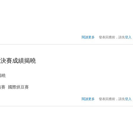
關於2017年TISCA烘豆
閱讀更多
發表回應前，請先
登入
競賽 決賽蔡瑝育選手烘
賽 決賽成績揭曉
揭曉
請賽 國際烘豆賽
關於2017年TISCA烘豆
閱讀更多
發表回應前，請先
登入
競賽 決賽成績