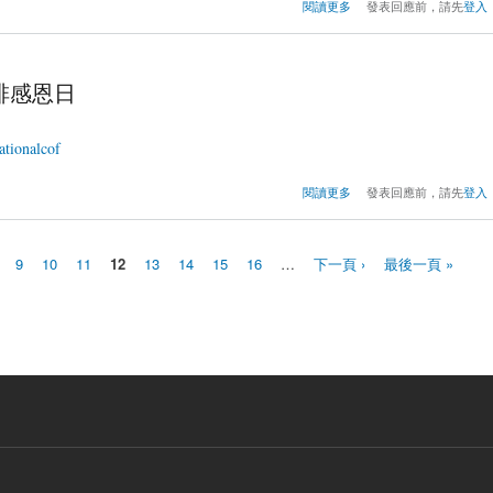
關於2017年TISCA烘豆
閱讀更多
發表回應前，請先
登入
前
咖啡感恩日
nationalcof
關於2017年10月1日台灣
閱讀更多
發表回應前，請先
登入
咖啡感
9
10
11
12
13
14
15
16
…
下一頁 ›
最後一頁 »