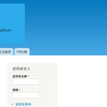
台灣國際
咖啡交流
協會
校正訓練營
FB社團
使用者登入
使用者名稱
*
密碼
*
索取新密碼