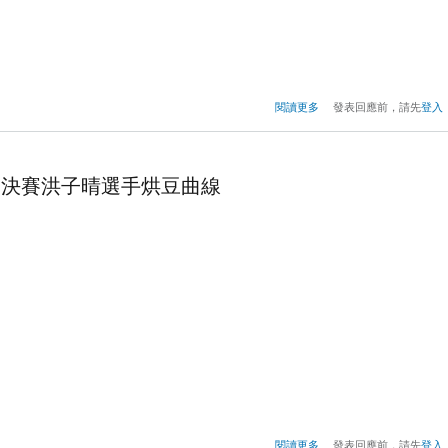
關於2017年TISCA烘豆
閱讀更多
發表回應前，請先
登入
競賽 決賽姚文昌選手烘
競賽 決賽洪子晴選手烘豆曲線
關於2017年TISCA烘豆
閱讀更多
發表回應前，請先
登入