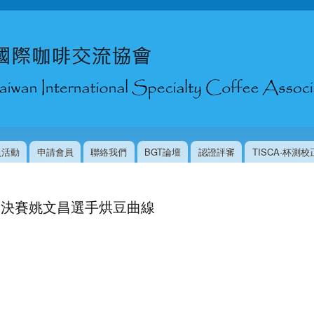
移
至
主
內
容
員活動
申請會員
聯絡我們
BGT論壇
認證評審
TISCA-杯測
競賽 決賽姚文昌選手烘豆曲線