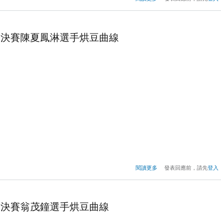
競賽 決賽洪子晴選手烘
競賽 決賽陳夏鳳淋選手烘豆曲線
關於2017年TISCA烘豆
閱讀更多
發表回應前，請先
登入
競賽 決賽陳夏鳳淋選手
競賽 決賽翁茂鐘選手烘豆曲線