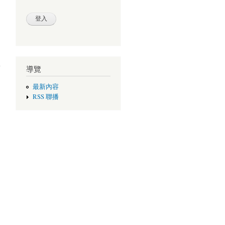
咖啡
豆曲
導覽
線
最新內容
RSS 聯播
咖啡