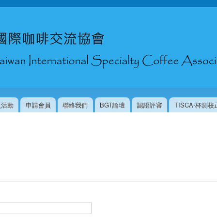
移
至
主
內
容
員活動
申請會員
聯絡我們
BGT論壇
認證評審
TISCA-杯測