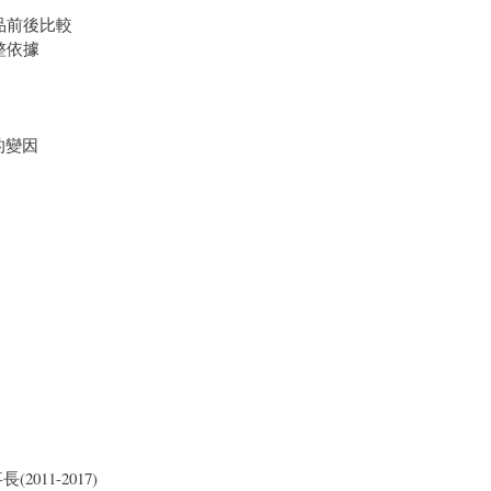
品前後比較
整依據
的變因
11-2017)