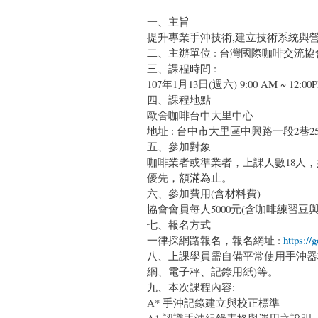
一、主旨
提升專業手沖技術,建立技術系統與
二、主辦單位 : 台灣國際咖啡交流協
三、課程時間 :
107年1月13日(週六) 9:00 AM ~ 12:00
四、課程地點
歐舍咖啡台中大里中心
地址 : 台中市大里區中興路一段2巷25
五、參加對象
咖啡業者或準業者，上課人數18人
優先，額滿為止。
六、參加費用(含材料費)
協會會員每人5000元(含咖啡練習豆與
七、報名方式
一律採網路報名，報名網址 :
https:/
八、上課學員需自備平常使用手沖器
網、電子秤、記錄用紙)等。
九、本次課程內容:
A* 手沖記錄建立與校正標準
A1,認識手沖紀錄表格與運用之說明