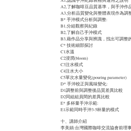
A2,了解咖啡豆品質基準，與手沖作
A3,分析品質變化與整體表現作為調
B* 手沖模式分析與調整:
B1,分組觀察與紀錄
B2,了解自己手沖模式
B3,藉作品分享與辨識，找出可調整
C* 技術細部探討
C1水溫
C2浸潤(bloom)
C3注水模式
C4注水大小
C5單次水量變化(pouring parameter)
D* 手沖校正與風味變化:
D1調整前與調整後品質差異比較
D2同組組員間的差異比較
E* 多杯量手沖示範:
E1示範同時手沖3-5杯量的模式
十、講師介紹
李美娟:台灣國際咖啡交流協會前理事長(20