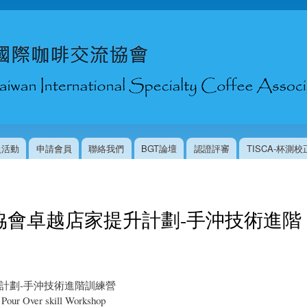
移
至
主
內
容
員活動
申請會員
聯絡我們
BGT論壇
認證評審
TISCA-杯測
協會卓越店家提升計劃-手沖技術進階
計劃-手沖技術進階訓練營
Pour Over skill Workshop