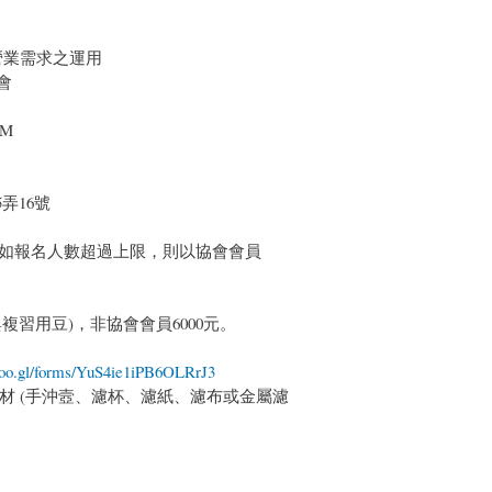
營業需求之運用
會
PM
弄16號
，如報名人數超過上限，則以協會會員
複習用豆)，非協會會員6000元。
/goo.gl/forms/YuS4ie1iPB6OLRrJ3
材 (手沖壼、濾杯、濾紙、濾布或金屬濾