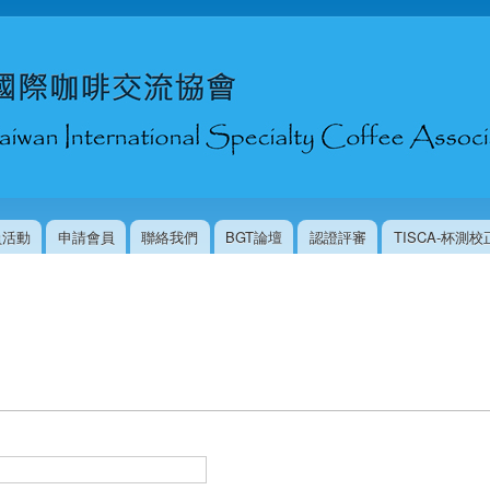
移
至
主
內
容
員活動
申請會員
聯絡我們
BGT論壇
認證評審
TISCA-杯測