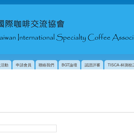
移
至
主
內
容
員活動
申請會員
聯絡我們
BGT論壇
認證評審
TISCA-杯測