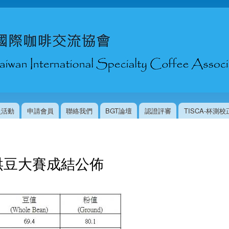
移
至
主
內
容
員活動
申請會員
聯絡我們
BGT論壇
認證評審
TISCA-杯測
年度烘豆大賽成結公佈